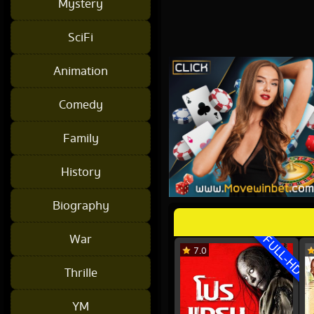
Mystery
SciFi
Animation
Comedy
Family
History
Biography
War
FULL-HD
7.0
Thrille
YM