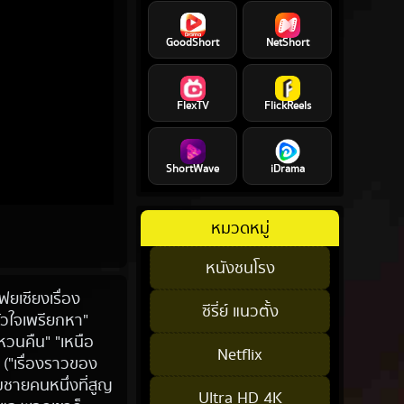
GoodShort
NetShort
FlexTV
FlickReels
ShortWave
iDrama
หมวดหมู่
หนังชนโรง
ฟยเซียงเรื่อง
ซีรี่ย์ แนวตั้ง
หัวใจเพรียกหา"
หวนคืน" "เหนือ
Netflix
อ ("เรื่องราวของ
พบชายคนหนึ่งที่สูญ
Ultra HD 4K