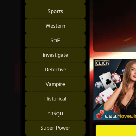
Sports
Western
SciF
investigate
Detective
Vampire
Historical
การ์ตูน
Super Power