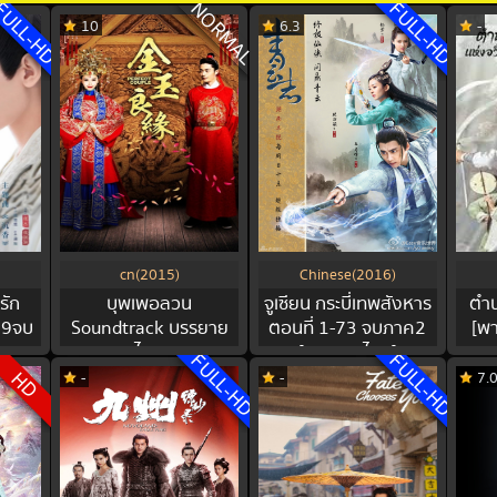
ULL-HD
NORMAL
FULL-HD
10
6.3
-
cn(2015)
Chinese(2016)
รัก
บุพเพอลวน
จูเซียน กระบี่เทพสังหาร
ตำน
59จบ
Soundtrack บรรยาย
ตอนที่ 1-73 จบภาค2
[พ
อน
ไทย
[บรรยายไทย]
FULL-HD
FULL-HD
HD
-
-
7.