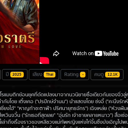
ปี
เสียง
Rating
คนดู
2025
Thai
-
12.1K
ส์โรแมนติกย้อนยุคที่ดัดแปลงมาจากนวนิยายชื่อเดียวกันของจิ่วลู่เ
ำกับโดย เติ้งเคอ ("ปรปักษ์จำนน") นำแสดงโดย ซ่งอี้ ("คะนึงรัก
ซี่ยงไฮ้" "หาญท้าชะตาฟ้า ปริศนายุทธจักร") เฉิงเหล่ย ("ห้วงฝัน
้เหวินจวิ้น ("รักเธอที่สุดเลย" "อุ่นรัก เจ้าชายคลายหนาว") สื่อเช่
องนี้เล่าถึงเรื่องราวของหลีซวงแม่ทัพหญิงแห่งไท่จิ้นซึ่งบังเอิญไป