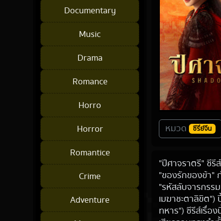
Documentary
Music
Drama
Romance
Horro
หมวด
Horror
ซีรี่ย์จีน
Romantice
"ปีศาจราตรี" ซีรี
"ของรักของข้า" ก
Crime
"รหัสลับจารกรรมเ
เมฆาชะตาลิขิต") ปี
Adventure
ทหาร") ซีรีส์เรื่