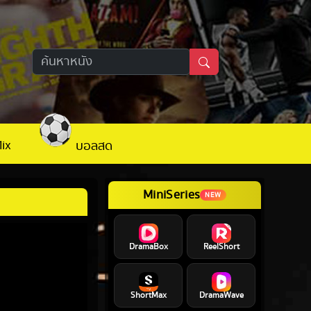
lix
บอลสด
MiniSeries
NEW
DramaBox
ReelShort
ShortMax
DramaWave