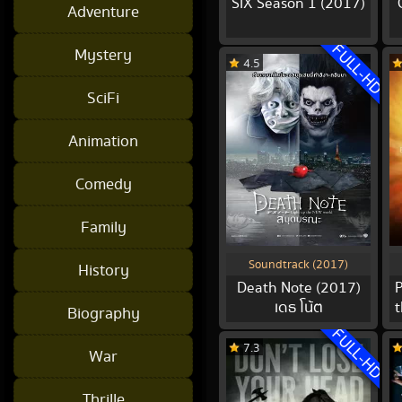
SIX Season 1 (2017)
Adventure
FULL-HD
Mystery
4.5
SciFi
Animation
Comedy
Family
Soundtrack (2017)
History
Death Note (2017)
เดธ โน้ต
Biography
FULL-HD
7.3
War
Thrille