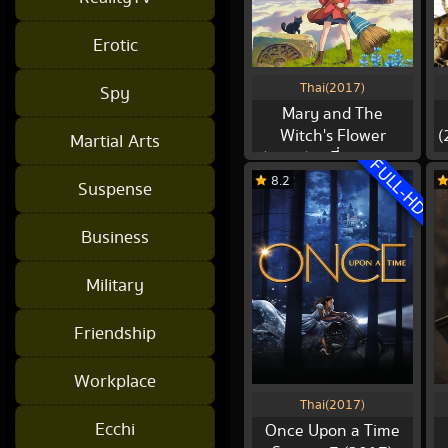
Erotic
Thai(2017)
Spy
Mary and The
Witch's Flower
(
Martial Arts
(2017) แมรี่ผจญแดน
FULL-HD
แม่มด
8.2
Suspense
Business
Military
Friendship
Workplace
Thai(2017)
Ecchi
Once Upon a Time